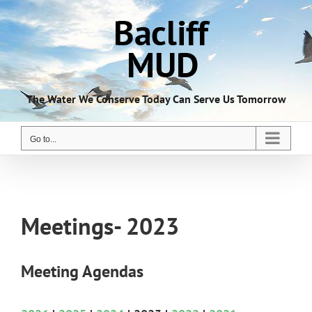
Skip
to
content
The Water We Conserve Today Can Serve Us Tomorrow
Go to...
Meetings- 2023
Meeting Agendas